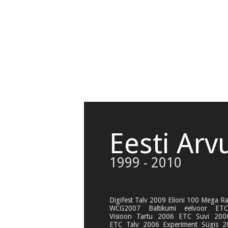
Eesti Arv
1999 - 2010
Digifest Talv 2009 Elioni 100 Mega R
WCG2007 Baltikumi eelvoor ET
Visioon Tartu 2006 ETC Suvi 200
ETC Talv 2006 Experiment Sügis 2