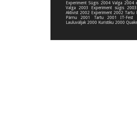
Experiment Sügis 2004 Valga 2004 
Valga 2003 Experiment sügis 2003
Aktivist 2002 Experiment 2002 Tartu 
Pärnu 2001 Tartu 2001 IT-Fest 
Lauluväljak 2000 Kuristiku 2000 Quak